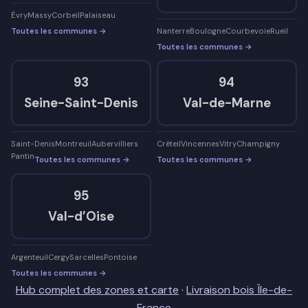
Évry
Massy
Corbeil
Palaiseau
Toutes les communes →
Nanterre
Boulogne
Courbevoie
Rueil
Toutes les communes →
93
94
Seine-Saint-Denis
Val-de-Marne
Saint-Denis
Montreuil
Aubervilliers
Créteil
Vincennes
Vitry
Champigny
Pantin
Toutes les communes →
Toutes les communes →
95
Val-d’Oise
Argenteuil
Cergy
Sarcelles
Pontoise
Toutes les communes →
Hub complet des zones et carte
·
Livraison bois Île-de-
France