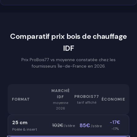
Comparatif prix bois de chauffage
IDF
Prix ProBois77 vs moyenne constatée chez les
fournisseurs Île-de-France en 2026.
MARCHÉ
PROBOIS77
IDF
FORMAT
ÉCONOMIE
tarif affiché
moyenne
2026
25 cm
−17€
85€
102€
/stère
/stère
−17%
Poêle & insert