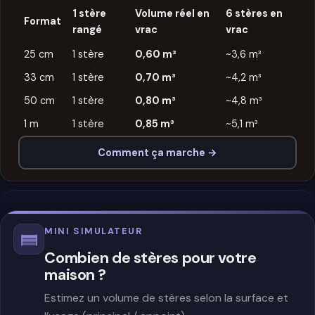
1 stère
Volume réel en
6 stères en
Format
rangé
vrac
vrac
25 cm
1 stère
0,60 m³
~3,6 m³
33 cm
1 stère
0,70 m³
~4,2 m³
50 cm
1 stère
0,80 m³
~4,8 m³
1 m
1 stère
0,85 m³
~5,1 m³
Comment ça marche →
MINI SIMULATEUR
Combien de stères pour votre
maison ?
Estimez un volume de stères selon la surface et