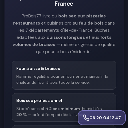
France
ProBois77 livre du
bois sec
aux
pizzerias
,
restaurants
et cuisines pro au
feu de bois
dans
les 7 départements d'Île-de-France. Bûches
adaptées aux
cuissons longues
et aux
forts
volumes de braises
— même exigence de qualité
que pour le bois résidentiel.
Four à pizza & braises
Flamme régulière pour enfourner et maintenir la
chaleur du four à bois toute la service.
Bois sec professionnel
Stocké sous abri
2 ans minimum
, humidité
<
20 %
— prêt à l'emploi dès la livraison.
06 20 04 12 47