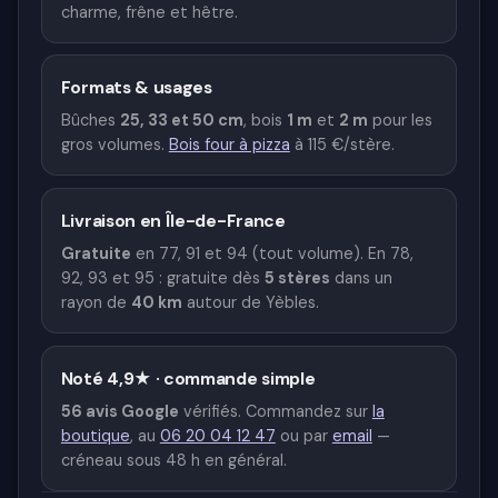
charme, frêne et hêtre.
Formats & usages
Bûches
25, 33 et 50 cm
, bois
1 m
et
2 m
pour les
gros volumes.
Bois four à pizza
à 115 €/stère.
Livraison en Île-de-France
Gratuite
en 77, 91 et 94 (tout volume). En 78,
92, 93 et 95 : gratuite dès
5 stères
dans un
rayon de
40 km
autour de Yèbles.
Noté 4,9★ · commande simple
56 avis Google
vérifiés. Commandez sur
la
boutique
, au
06 20 04 12 47
ou par
email
—
créneau sous 48 h en général.