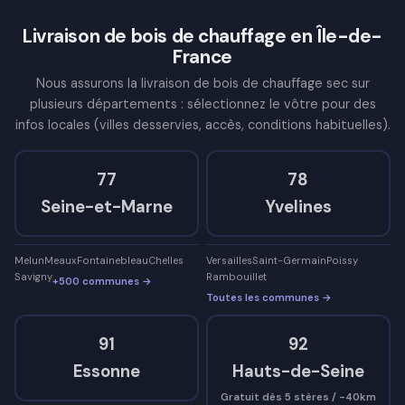
Livraison de bois de chauffage en Île-de-
France
Nous assurons la livraison de bois de chauffage sec sur
plusieurs départements : sélectionnez le vôtre pour des
infos locales (villes desservies, accès, conditions habituelles).
77
78
Seine-et-Marne
Yvelines
Melun
Meaux
Fontainebleau
Chelles
Versailles
Saint-Germain
Poissy
Savigny
Rambouillet
+500 communes →
Toutes les communes →
91
92
Essonne
Hauts-de-Seine
Gratuit dès 5 stères / -40km