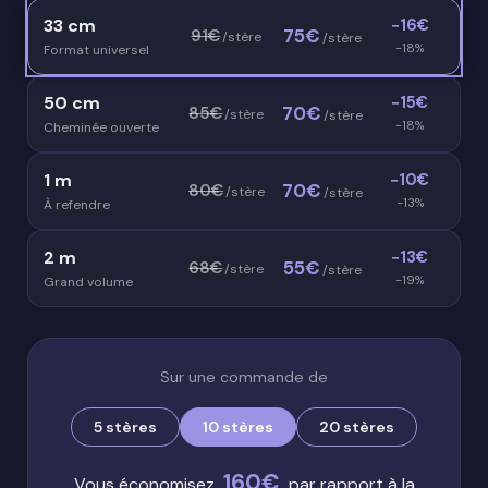
33 cm
−16€
75€
91€
/stère
/stère
−18%
Format universel
50 cm
−15€
70€
85€
/stère
/stère
−18%
Cheminée ouverte
1 m
−10€
70€
80€
/stère
/stère
−13%
À refendre
2 m
−13€
55€
68€
/stère
/stère
−19%
Grand volume
Sur une commande de
5 stères
10 stères
20 stères
160€
Vous économisez
par rapport à la