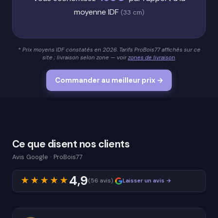
moyenne IDF
(33 cm)
* Prix moyens IDF constatés en 2026. Tarifs ProBois77 affichés sur ce
site ; livraison selon zone — voir
zones de livraison
.
Commander au meilleur prix →
Ce que disent nos clients
Avis Google · ProBois77
4,9
★★★★★
(56 avis)
Laisser un avis →