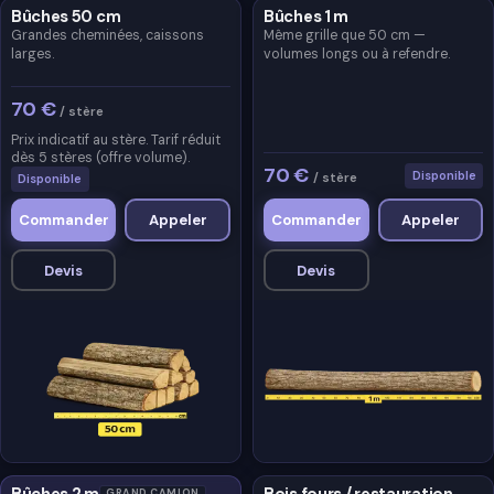
Bûches 50 cm
Bûches 1 m
Grandes cheminées, caissons
Même grille que 50 cm —
larges.
volumes longs ou à refendre.
70 €
/ stère
Prix indicatif au stère. Tarif réduit
dès 5 stères (offre volume).
70 €
Disponible
/ stère
Disponible
Commander
Appeler
Commander
Appeler
Devis
Devis
Bûches 2 m
Bois fours / restauration
GRAND CAMION