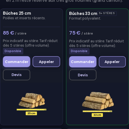
en 2 m reste réservé aux très gros volumes (grand camion).
Bûches 25 cm
Bûches 33 cm
5+ STÈRES
Poêles et inserts récents.
Format polyvalent.
85 €
75 €
/ stère
/ stère
Prix indicatif au stère. Tarif réduit
Prix indicatif au stère. Tarif réduit
dès 5 stères (offre volume).
dès 5 stères (offre volume).
Disponible
Disponible
Commander
Appeler
Commander
Appeler
Devis
Devis