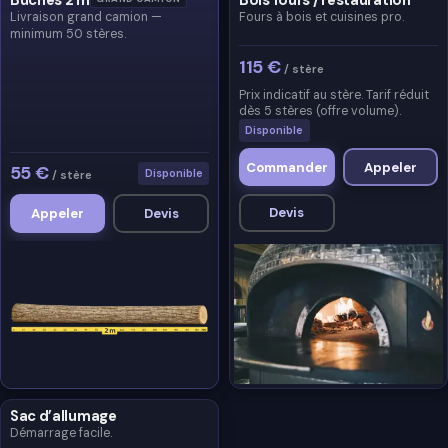
Livraison grand camion —
Fours à bois et cuisines pro.
minimum 50 stères.
115 €
/ stère
Prix indicatif au stère. Tarif réduit
dès 5 stères (offre volume).
Disponible
Commander
Appeler
55 €
Disponible
/ stère
Devis
Appeler
Devis
Sac d’allumage
Démarrage facile.