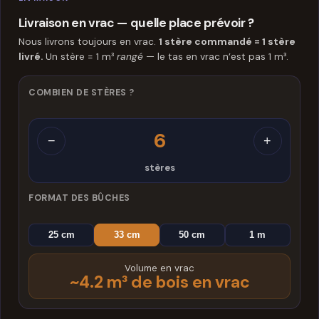
Livraison en vrac — quelle place prévoir ?
Nous livrons toujours en vrac.
1 stère commandé = 1 stère
livré.
Un stère = 1 m³
rangé
— le tas en vrac n’est pas 1 m³.
COMBIEN DE STÈRES ?
6
−
+
stères
FORMAT DES BÛCHES
25 cm
33 cm
50 cm
1 m
Volume en vrac
~4.2 m³ de bois en vrac